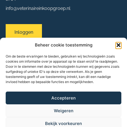
info@veterinaireinkoopgroep.nl
Inloggen
Beheer cookie toestemming
Om de beste ervaringen te bieden, gebruiken wij technologieën zoals
Sitemap
cookies om informatie over je apparaat op te slaan en/of te raadplegen.
Over ons
Door in te stemmen met deze technologieën kunnen wij gegevens zoals
surfgedrag of unieke ID's op deze site verwerken. Als je geen
Evenementen
toestemming geeft of uw toestemming intrekt, kan dit een nadelige
Onze praktijken
invloed hebben op bepaalde functies en mogelijkheden.
Partners & leveranciers
Nieuws
FAQ
Accepteren
Contact
Weigeren
Bekijk voorkeuren