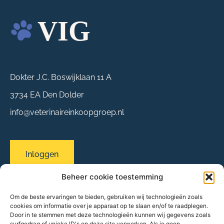
Dokter J.C. Boswijklaan 11 A
3734 EA Den Dolder
info@veterinaireinkoopgroep.nl
Inloggen
Beheer cookie toestemming
Om de beste ervaringen te bieden, gebruiken wij technologieën zoals
Sitemap
cookies om informatie over je apparaat op te slaan en/of te raadplegen.
Over ons
Door in te stemmen met deze technologieën kunnen wij gegevens zoals
surfgedrag of unieke ID's op deze site verwerken. Als je geen