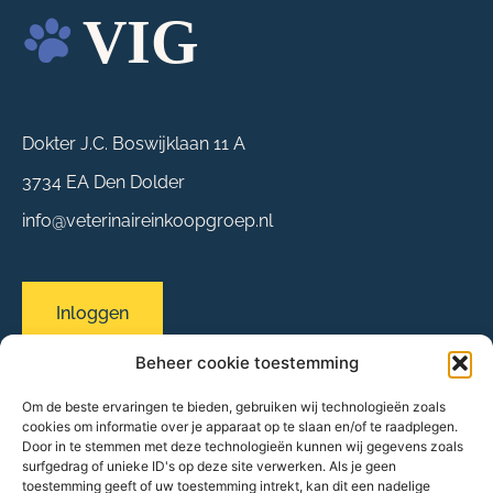
Dokter J.C. Boswijklaan 11 A
3734 EA Den Dolder
info@veterinaireinkoopgroep.nl
Inloggen
Beheer cookie toestemming
Om de beste ervaringen te bieden, gebruiken wij technologieën zoals
Sitemap
cookies om informatie over je apparaat op te slaan en/of te raadplegen.
Over ons
Door in te stemmen met deze technologieën kunnen wij gegevens zoals
surfgedrag of unieke ID's op deze site verwerken. Als je geen
Evenementen
toestemming geeft of uw toestemming intrekt, kan dit een nadelige