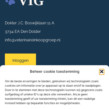
Dokter J.C. Boswijklaan 11 A
3734 EA Den Dolder
info@veterinaireinkoopgroep.nl
Inloggen
Beheer cookie toestemming
Om de beste ervaringen te bieden, gebruiken wij technologieën zoals
Sitemap
cookies om informatie over je apparaat op te slaan en/of te raadplegen.
Over ons
Door in te stemmen met deze technologieën kunnen wij gegevens zoals
surfgedrag of unieke ID's op deze site verwerken. Als je geen
Evenementen
toestemming geeft of uw toestemming intrekt, kan dit een nadelige
Onze praktijken
invloed hebben op bepaalde functies en mogelijkheden.
Partners & leveranciers