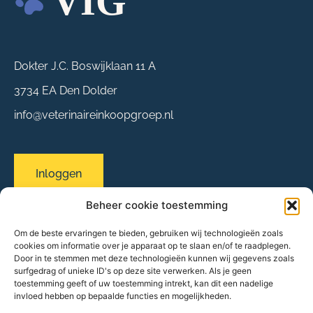
Dokter J.C. Boswijklaan 11 A
3734 EA Den Dolder
info@veterinaireinkoopgroep.nl
Inloggen
Beheer cookie toestemming
Om de beste ervaringen te bieden, gebruiken wij technologieën zoals
Sitemap
cookies om informatie over je apparaat op te slaan en/of te raadplegen.
Over ons
Door in te stemmen met deze technologieën kunnen wij gegevens zoals
surfgedrag of unieke ID's op deze site verwerken. Als je geen
Evenementen
toestemming geeft of uw toestemming intrekt, kan dit een nadelige
Onze praktijken
invloed hebben op bepaalde functies en mogelijkheden.
Partners & leveranciers