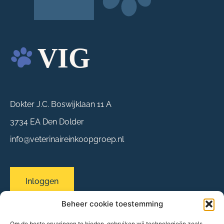
Dokter J.C. Boswijklaan 11 A
3734 EA Den Dolder
info@veterinaireinkoopgroep.nl
Inloggen
Beheer cookie toestemming
Om de beste ervaringen te bieden, gebruiken wij technologieën zoals