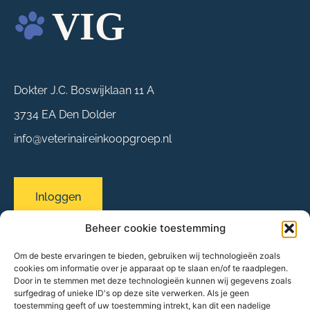
Dokter J.C. Boswijklaan 11 A
3734 EA Den Dolder
info@veterinaireinkoopgroep.nl
Inloggen
Beheer cookie toestemming
Om de beste ervaringen te bieden, gebruiken wij technologieën zoals
Sitemap
cookies om informatie over je apparaat op te slaan en/of te raadplegen.
Over ons
Door in te stemmen met deze technologieën kunnen wij gegevens zoals
surfgedrag of unieke ID's op deze site verwerken. Als je geen
Evenementen
toestemming geeft of uw toestemming intrekt, kan dit een nadelige