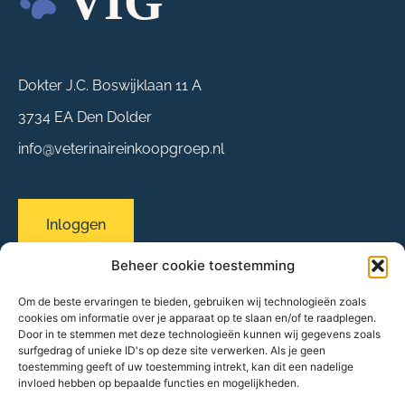
Dokter J.C. Boswijklaan 11 A
3734 EA Den Dolder
info@veterinaireinkoopgroep.nl
Inloggen
Beheer cookie toestemming
Om de beste ervaringen te bieden, gebruiken wij technologieën zoals
Sitemap
cookies om informatie over je apparaat op te slaan en/of te raadplegen.
Over ons
Door in te stemmen met deze technologieën kunnen wij gegevens zoals
surfgedrag of unieke ID's op deze site verwerken. Als je geen
Evenementen
toestemming geeft of uw toestemming intrekt, kan dit een nadelige
Onze praktijken
invloed hebben op bepaalde functies en mogelijkheden.
Partners & leveranciers