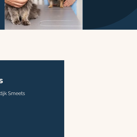
s
tijk Smeets