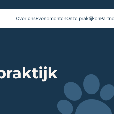
Over ons
Evenementen
Onze praktijken
Partne
raktijk