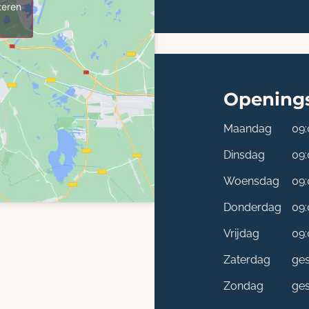
teren
Openings
Maandag
09:
Dinsdag
09:
Woensdag
09:
Donderdag
09:
Vrijdag
09:
Zaterdag
ges
Zondag
ges