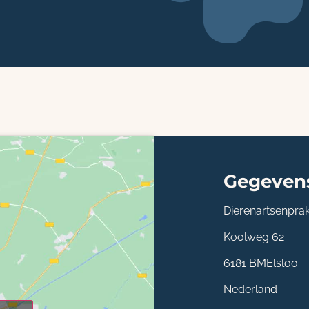
Gegeven
Dierenartsenprak
Koolweg 62
6181 BM
Elsloo
Nederland