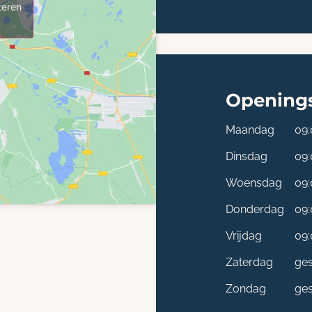
teren
Openings
Maandag
09:
Dinsdag
09:
Woensdag
09:
Donderdag
09:
Vrijdag
09:
Zaterdag
ges
Zondag
ges