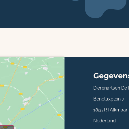
Gegeven
Dierenartsen De
Beneluxplein 7
1825 RT
Alkmaar
Nederland