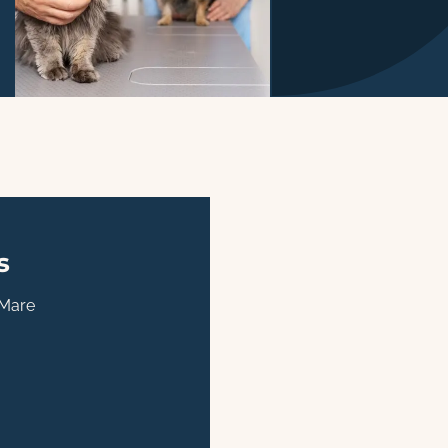
s
 Mare