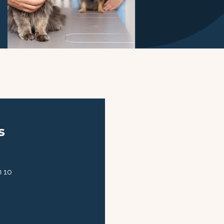
s
 10