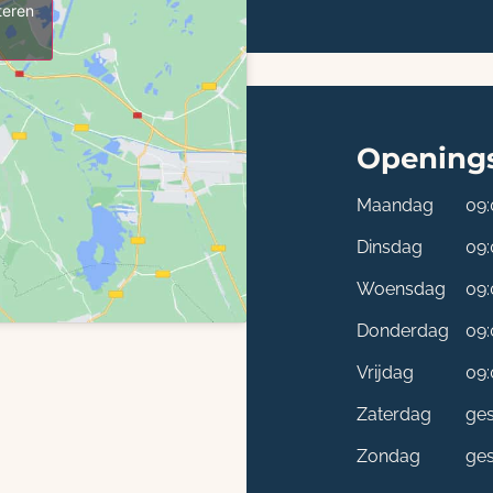
teren
Openings
Maandag
09:
Dinsdag
09:
Woensdag
09:
Donderdag
09:
Vrijdag
09:
Zaterdag
ges
Zondag
ges