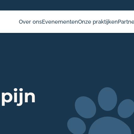
Over ons
Evenementen
Onze praktijken
Partne
pijn