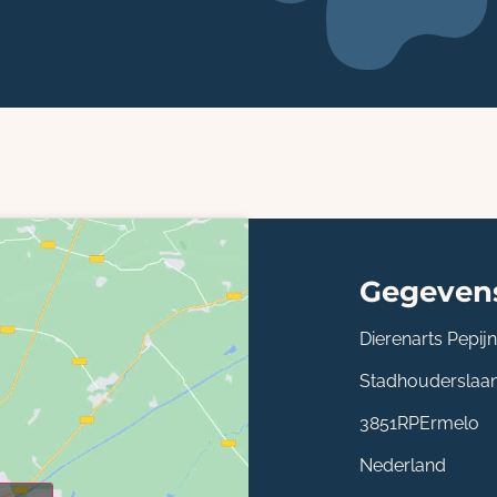
Gegeven
Dierenarts Pepijn
Stadhouderslaan
3851RP
Ermelo
Nederland