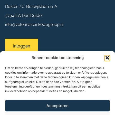
Dokter J.C. Boswijklaan 11 A
3734 EA Den Dolder
info@veterinaireinkoopgroep.nl
Inloggen
Beheer cookie toestemming
Om de beste ervaringen te bieden, gebruiken wij technologieën zoals
Sitemap
cookies om informatie over je apparaat op te slaan en/of te raadplegen.
Over ons
Door in te stemmen met deze technologieën kunnen wij gegevens zoals
surfgedrag of unieke ID's op deze site verwerken. Als je geen
Evenementen
toestemming geeft of uw toestemming intrekt, kan dit een nadelige
Onze praktijken
invloed hebben op bepaalde functies en mogelijkheden.
Partners & leveranciers
Nieuws
FAQ
Accepteren
Contact