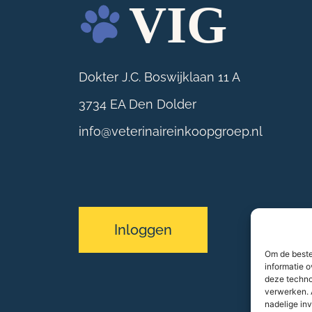
Dokter J.C. Boswijklaan 11 A
3734 EA Den Dolder
info@veterinaireinkoopgroep.nl
Inloggen
Om de beste
informatie o
deze techno
verwerken. 
nadelige in