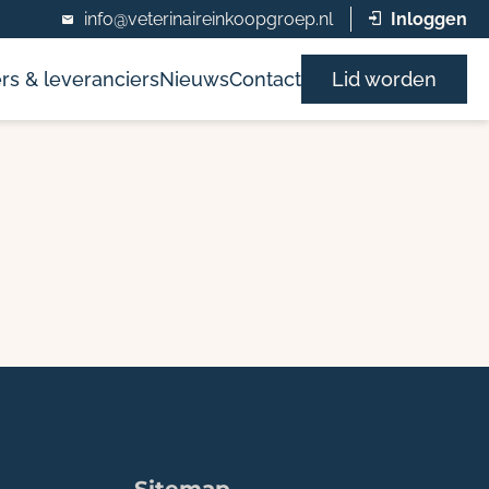
info@veterinaireinkoopgroep.nl
Inloggen
rs & leveranciers
Nieuws
Contact
Lid worden