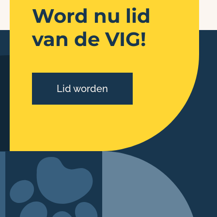
Word nu lid
van de VIG!
Lid worden