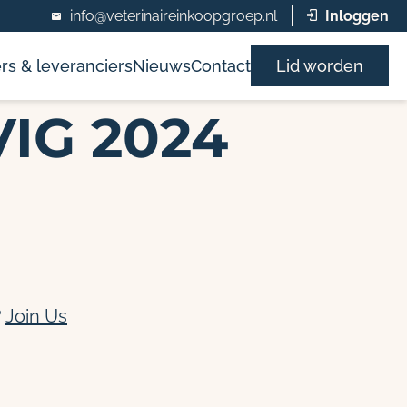
info@veterinaireinkoopgroep.nl
Inloggen
rs & leveranciers
Nieuws
Contact
Lid worden
VIG 2024
?
Join Us