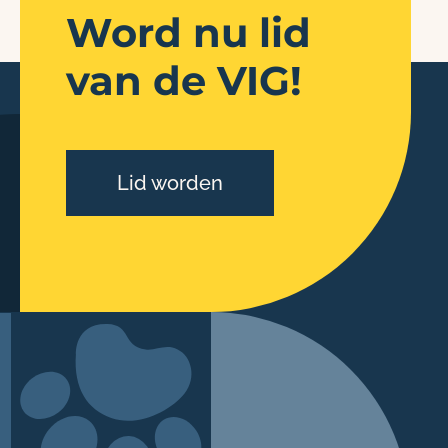
Word nu lid
van de VIG!
Lid worden