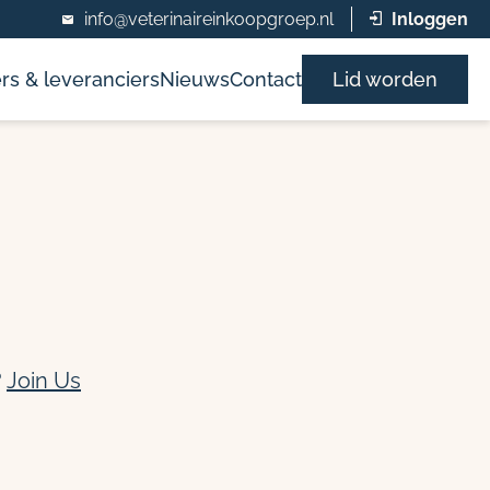
info@veterinaireinkoopgroep.nl
Inloggen
rs & leveranciers
Nieuws
Contact
Lid worden
?
Join Us