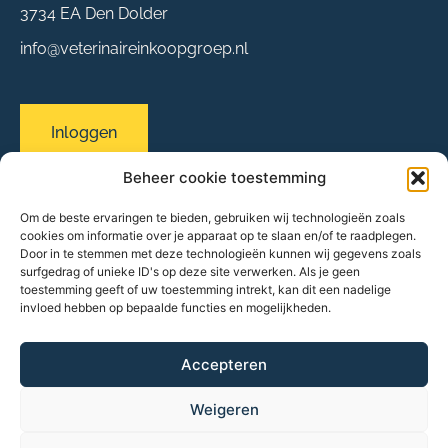
3734 EA Den Dolder
info@veterinaireinkoopgroep.nl
Inloggen
Beheer cookie toestemming
Om de beste ervaringen te bieden, gebruiken wij technologieën zoals
Sitemap
cookies om informatie over je apparaat op te slaan en/of te raadplegen.
Over ons
Door in te stemmen met deze technologieën kunnen wij gegevens zoals
surfgedrag of unieke ID's op deze site verwerken. Als je geen
Evenementen
toestemming geeft of uw toestemming intrekt, kan dit een nadelige
Onze praktijken
invloed hebben op bepaalde functies en mogelijkheden.
Partners & leveranciers
Nieuws
FAQ
Accepteren
Contact
Weigeren