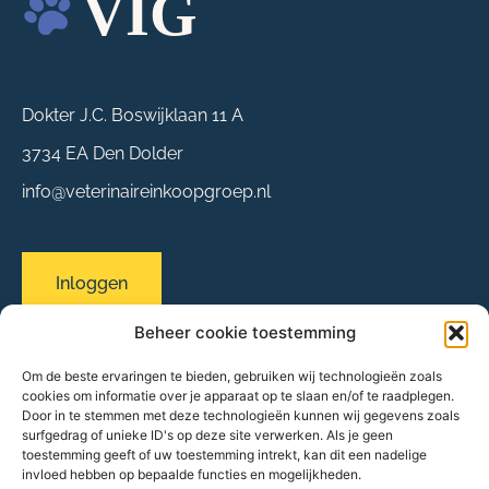
Dokter J.C. Boswijklaan 11 A
3734 EA Den Dolder
info@veterinaireinkoopgroep.nl
Inloggen
Beheer cookie toestemming
Om de beste ervaringen te bieden, gebruiken wij technologieën zoals
Sitemap
cookies om informatie over je apparaat op te slaan en/of te raadplegen.
Over ons
Door in te stemmen met deze technologieën kunnen wij gegevens zoals
surfgedrag of unieke ID's op deze site verwerken. Als je geen
Evenementen
toestemming geeft of uw toestemming intrekt, kan dit een nadelige
Onze praktijken
invloed hebben op bepaalde functies en mogelijkheden.
Partners & leveranciers