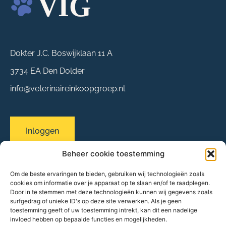
Dokter J.C. Boswijklaan 11 A
3734 EA Den Dolder
info@veterinaireinkoopgroep.nl
Inloggen
Beheer cookie toestemming
Om de beste ervaringen te bieden, gebruiken wij technologieën zoals
Sitemap
cookies om informatie over je apparaat op te slaan en/of te raadplegen.
Over ons
Door in te stemmen met deze technologieën kunnen wij gegevens zoals
surfgedrag of unieke ID's op deze site verwerken. Als je geen
Evenementen
toestemming geeft of uw toestemming intrekt, kan dit een nadelige
Onze praktijken
invloed hebben op bepaalde functies en mogelijkheden.
Partners & leveranciers